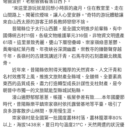
彎曲波折，老樹昏鴉看落日西下。
“來這里游玩就是回想小時辰的歲月，住在教室里、走在
山間路上、聞著炊煙味，讓人心里安靜。”奇特的游玩體驗讓
來自山西太原的游客王師長教師戀戀不捨。
昔陽縣位于太行山西麓，是全國文明進步前輩縣，有中
國傳統古村11個，各級文物維護單元316個，非物資文明遺產
61項。這里景致秀麗，甕山下層巒疊嶂、崇家嶺綠意蔥鬱、
黃庵垴紅葉丹霞、年夜峽谷深澗幽盡，崇教寺的鐘磬聲穿越
千年，長嶺村的古建筑講述汗青，石馬寺的石刻盡顯北魏風
骨。
近年來，昔陽縣依附得天獨厚的天然資本、人文汗青和
名村效應等上風，推進文旅財產全縣域、全鏈條、全要素高
東西的品質成長，盡力打造轉型成長計謀性支柱財產，是今
朝晉中市獨一的文旅賦能型縣城試點縣。
漫山遍野郁郁蔥蔥，帳篷、板屋參差有致……本年國慶節
時代，昔陽縣樂平鎮崇家嶺村依托露營基地等平臺，吸引了
良多游客散步山林間，享用慢生涯。
崇家嶺村是全國第一批國度叢林村落，叢林籠罩率80%
以上，海拔1438米，夏日均勻溫度21℃，天然周遭的狀況優