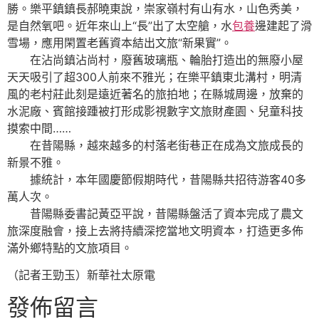
勝。樂平鎮鎮長郝曉東說，崇家嶺村有山有水，山色秀美，
是自然氧吧。近年來山上“長”出了太空艙，水
包養
邊建起了滑
雪場，應用閑置老舊資本結出文旅“新果實”。
在沾尚鎮沾尚村，廢舊玻璃瓶、輪胎打造出的無廢小屋
天天吸引了超300人前來不雅光；在樂平鎮東北溝村，明清
風的老村莊此刻是遠近著名的旅拍地；在縣城周邊，放棄的
水泥廠、賓館接踵被打形成影視數字文旅財產園、兒童科技
摸索中間……
在昔陽縣，越來越多的村落老街巷正在成為文旅成長的
新景不雅。
據統計，本年國慶節假期時代，昔陽縣共招待游客40多
萬人次。
昔陽縣委書記黃亞平說，昔陽縣盤活了資本完成了農文
旅深度融會，接上去將持續深挖當地文明資本，打造更多佈
滿外鄉特點的文旅項目。
（記者王勁玉）新華社太原電
發佈留言