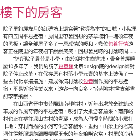
跳
樓下的房客
至
主
要
院子里飽經歲月的紅磚墻上還寫著“教導為本”的口號，小院里
內
有四五間平易近宿，房間里帶著回想的茅草墻和一塊碩年夜
容
的黑板，讓全部屋子多了一層感情的暖和。幾位
包養行情
游
客正在院里的年夜樹下說說笑笑，回想著兒時的村落時間……
“這所院子曩昔是小學，由於鄉村生齒進城，黌舍曾經曠
廢10多年了，我們約請了
包養網
北京design院的design師對
院子停止改革，在保存原有村落小學元素的基本上裝備了一
些古代化舉措措施，建成佈滿村落校
包養
園作風的平易近
宿，平易近宿停業以來，游客一向良多。”南郝峪村黨支部書
記李宇飛說。
在山西省晉中市昔陽縣南郝峪村，近年出處放棄建筑改
革成的作風奇特的平易近宿，吸引了大批游客前來。南郝峪
村也正在褪往深山古村的青澀，成為人們慢享時間的小眾打
卡地：穿村而過的小河可供游客戲水、垂釣，山梁上的老窯
洞住得舒服還能跟隔鄰曬玉米的年夜娘嘮家常，村里的冷巷