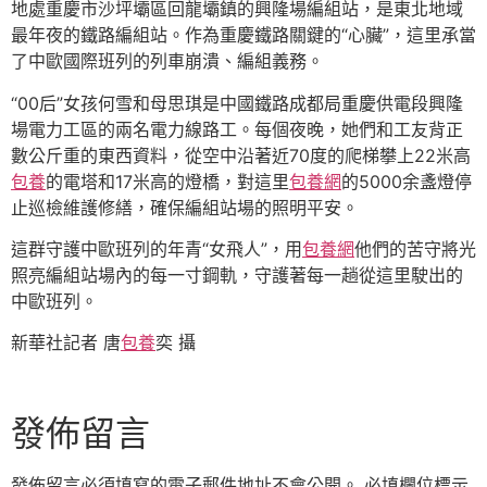
地處重慶市沙坪壩區回龍壩鎮的興隆場編組站，是東北地域
最年夜的鐵路編組站。作為重慶鐵路關鍵的“心臟”，這里承當
了中歐國際班列的列車崩潰、編組義務。
“00后”女孩何雪和母思琪是中國鐵路成都局重慶供電段興隆
場電力工區的兩名電力線路工。每個夜晚，她們和工友背正
數公斤重的東西資料，從空中沿著近70度的爬梯攀上22米高
包養
的電塔和17米高的燈橋，對這里
包養網
的5000余盞燈停
止巡檢維護修繕，確保編組站場的照明平安。
這群守護中歐班列的年青“女飛人”，用
包養網
他們的苦守將光
照亮編組站場內的每一寸鋼軌，守護著每一趟從這里駛出的
中歐班列。
新華社記者 唐
包養
奕 攝
發佈留言
發佈留言必須填寫的電子郵件地址不會公開。
必填欄位標示