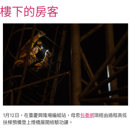
跳
樓下的房客
至
主
要
內
容
1月12日，在重慶興隆場編組站，母思
包養網
琪經由過程高低
扶梯預備登上燈橋展開檢驗功課。