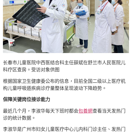
长春市儿童医院中西医结合科主任薛斌在舒兰市人民医院儿
科疗区查房。受访对象供图
根据国家卫生健康委公布的信息，目前全国二级以上医疗机
构儿童呼吸道疾病诊疗量整体呈现波动下降趋势。
保障关键岗位接诊能力
最近几个月，李淑华每天下班时都会
包養網
查看当天发热门
诊的统计数据。
李淑华是广州市妇女儿童医疗中心儿内科门诊主任、发热门