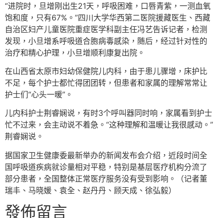
“进院时，旦增刚出生21天，呼吸困难，口唇青紫，一测血氧
饱和度，只有67%。”四川大学华西第二医院援藏医生、西藏
自治区妇产儿童医院重症医学科副主任冯艺告诉记者，检测
发现，小旦增系呼吸道合胞病毒感染，随后，经过针对性的
治疗和精心护理，小旦增顺利康复出院。
在山西省太原市妇幼保健院儿内科，由于患儿骤增，床护比
不足，每个护士都忙得团团转，但患者和家属的理解常常让
护士们“心头一暖”。
儿内科护士荆睿娴说，有时3个呼叫器同时响，家属看到护士
忙不过来，会主动说不着急。“这种理解和温暖让我很感动。”
荆睿娴说。
据国家卫生健康委最新举办的新闻发布会介绍，近段时间全
国呼吸道疾病就诊量相对平稳，特别是基层医疗机构分流了
部分患者，全国整体正常医疗服务没有受到影响。（记者董
瑞丰、马晓媛、袁全、赵丹丹、顾天成、徐弘毅）
發佈留言