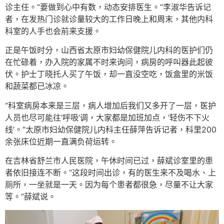
诊主任。“要做到心中有数，动态安排医生。”李淑华告诉记
者，在发热门诊就诊量较大的工作日晚上和周末，其他内科
科室的人手也会前来支援。
正是午饭时分，山西省太原市妇幼保健院儿内科的医护们仍
在忙碌着，办入院的家属不时来询问，病房的呼叫器此起彼
伏。护士丁晓托人买了午饭，却一直没空吃，饭盒里的米饭
和蔬菜都已冰凉。
“科室病房本来是三层，病人增加后我们又多开了一层，医护
人员也尽可能往‘呼吸’调，大家都是加班加点，‘轻伤不下火
线’。”太原市妇幼保健院儿内科主任薛萍告诉记者，科里200
余张床位近期一直满负荷运转。
在吉林省舒兰市人民医院，午休时间已过，薛斌诊室里的患
者依旧接连不断。“这段时间出诊，有的医生来不及喝水、上
厕所，一坐就是一天。因为每个患者都很急，尽量不让大家
等。”薛斌说。