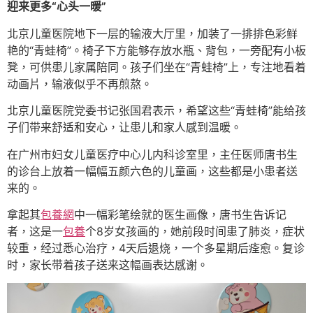
迎来更多“心头一暖”
北京儿童医院地下一层的输液大厅里，加装了一排排色彩鲜
艳的“青蛙椅”。椅子下方能够存放水瓶、背包，一旁配有小板
凳，可供患儿家属陪同。孩子们坐在“青蛙椅”上，专注地看着
动画片，输液似乎不再煎熬。
北京儿童医院党委书记张国君表示，希望这些“青蛙椅”能给孩
子们带来舒适和安心，让患儿和家人感到温暖。
在广州市妇女儿童医疗中心儿内科诊室里，主任医师唐书生
的诊台上放着一幅幅五颜六色的儿童画，这些都是小患者送
来的。
拿起其
包養網
中一幅彩笔绘就的医生画像，唐书生告诉记
者，这是一
包養
个8岁女孩画的，她前段时间患了肺炎，症状
较重，经过悉心治疗，4天后退烧，一个多星期后痊愈。复诊
时，家长带着孩子送来这幅画表达感谢。