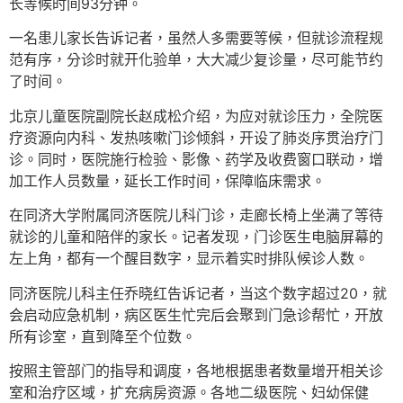
长等候时间93分钟。
一名患儿家长告诉记者，虽然人多需要等候，但就诊流程规
范有序，分诊时就开化验单，大大减少复诊量，尽可能节约
了时间。
北京儿童医院副院长赵成松介绍，为应对就诊压力，全院医
疗资源向内科、发热咳嗽门诊倾斜，开设了肺炎序贯治疗门
诊。同时，医院施行检验、影像、药学及收费窗口联动，增
加工作人员数量，延长工作时间，保障临床需求。
在同济大学附属同济医院儿科门诊，走廊长椅上坐满了等待
就诊的儿童和陪伴的家长。记者发现，门诊医生电脑屏幕的
左上角，都有一个醒目数字，显示着实时排队候诊人数。
同济医院儿科主任乔晓红告诉记者，当这个数字超过20，就
会启动应急机制，病区医生忙完后会聚到门急诊帮忙，开放
所有诊室，直到降至个位数。
按照主管部门的指导和调度，各地根据患者数量增开相关诊
室和治疗区域，扩充病房资源。各地二级医院、妇幼保健