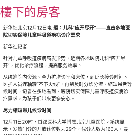
跳
樓下的房客
至
主
要
新华社北京12月12日电
题：儿科“应开尽开”——直击多地医
內
院切实保障儿童呼吸道疾病诊疗需求
容
新华社记者
针对儿童呼吸道疾病高发形势，近期各地医院儿科“应开尽
开”，优化诊疗流程，提高服务效率。
从统筹院内资源、全力扩增诊室和床位，到延长接诊时间、
医护人员连轴转“不下火线”，再到及时分诊分流、缩短患者等
候时间，记者在多地看到，医院切实保障儿童呼吸道疾病诊
疗需求，为孩子们带来更多安心。
尽力缩短患儿候诊时间
12月11日20时，首都医科大学附属北京儿童医院。系统显
示，发热门诊的开放诊位数为29个，候诊人数为163人，最