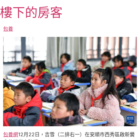
跳
樓下的房客
至
主
要
包養
內
容
包養網
12月22日，吉雪（二排右一）在安順市西秀區啟新黌